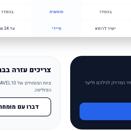
בהסדר
חופשית
בהסדר
ישיר לרופא
מיידי
עד 24 ש׳
צריכים עזרה בבח
ר המדויק לגילכם וליעד
הפוליסה.
דברו עם מומחה