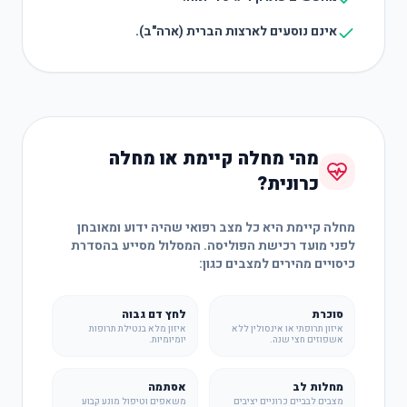
אינם נוסעים לארצות הברית (ארה"ב).
מהי מחלה קיימת או מחלה
כרונית?
מחלה קיימת היא כל מצב רפואי שהיה ידוע ומאובחן
לפני מועד רכישת הפוליסה. המסלול מסייע בהסדרת
כיסויים מהירים למצבים כגון:
סוכרת
לחץ דם גבוה
איזון תרופתי או אינסולין ללא
איזון מלא בנטילת תרופות
אשפוזים חצי שנה.
יומיומיות.
מחלות לב
אסתמה
מצבים לבביים כרוניים יציבים
משאפים וטיפול מונע קבוע