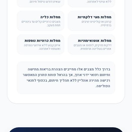
ללא שינוי לאחרונה.
שאינו דורש טיפול חירום.
מחלות מעי דלקתיות
מחלות כליה
קרוהן או קוליטיס יציבים
מצבים כרוניים קלים עד בינוניים
ברמיסיה.
תחת מעקב.
מחלות אוטואימוניות
מחלות כרוניות נוספות
דלקות פרקים, לופוס או מצבים
איזון קבוע ללא אירועי החרפה
אחרים בשליטה תרופתית.
ואשפוז לאחרונה.
בדרך כלל מצבים אלו מחייבים הצהרת בריאות מתישה
וחיתום רפואי ידני ארוך, אך בהראל פותח פתרון המאפשר
רכישה מהירה אונליין ללא תהליך חיתום, בכפוף לתנאי
הפוליסה.