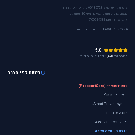
סוכנות מורשית מס' L-00130728 מרשות שוק ההון
קבוצת נבו פתרונות פיננסיים - מעל 10 שנות ניסיון
מאגר מידע רשום 700065335
© 2026 TRAVEL10. כל הזכויות שמורות.
5.0
מבוסס על
1,420
דירוגים וחוות דעת
ביטוח לפי חברה
פספורטכארד (PassportCard)
הראל ביטוח חו"ל
הפניקס (Smart Travel)
מנורה מבטחים
ביטול טיסה מכל סיבה
טבלת השוואה מלאה