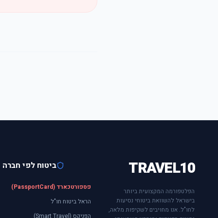
TRAVEL10
ביטוח לפי חברה
פספורטכארד (PassportCard)
הפלטפורמה המקצועית ביותר
בישראל להשוואת ביטוחי נסיעות
הראל ביטוח חו"ל
לחו"ל. אנו מחויבים לשקיפות מלאה,
הפניקס (Smart Travel)