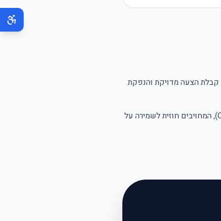
ך קבלת הצעה מדויקת והנפקת
ספקים המסייעים לנו בתפעול האתר (כגון שירותי אחסון ענן, מערכות CRM), המחויבים חוזית לשמירה על