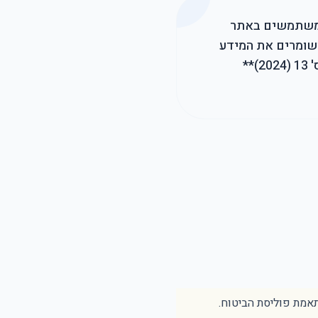
 המשתמשים באתר
ם ושומרים את המידע
האישי שלכם, בהתאם להוראות חוק הגנת הפרטיות, התשמ"א-1981, כולל **תיקון מס' 13 (2024)**
תאמת פוליסת הביטוח.